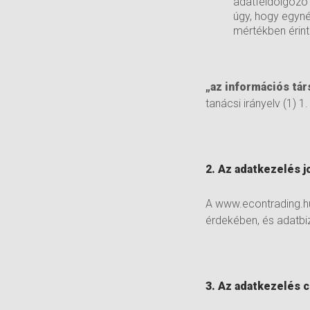
adatfeldolgozó 
úgy, hogy egyné
mértékben érint 
„az információs tá
tanácsi irányelv (1) 
2. Az adatkezelés j
A www.econtrading.hu
érdekében, és adatbi
3. Az adatkezelés 