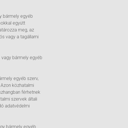
gy bármely egyéb
sokkal együtt
határozza meg, az
ós vagy a tagállami
ég vagy bármely egyéb
ármely egyéb szerv,
e. Azon közhatalmi
sszhangban férhetnek
lmi szervek általi
ndó adatvédelmi
vagy bármely egyéb