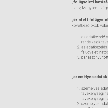
„felügyeleti hatósá
szerv, Magyarország
„érintett felügyele
következő okok valame
az adatkezelő v
rendelkezik tevé
az adatkezelés 
felügyeleti hat
panaszt nyújtott
„személyes adatok 
személyes adat
tevékenységi he
tevékenységi he
személyes adat