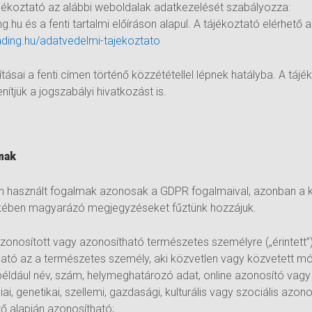
ájékoztató az alábbi weboldalak adatkezelését szabályozza:
.hu és a fenti tartalmi előíráson alapul. A tájékoztató elérhető a
ing.hu/adatvedelmi-tajekoztato
ásai a fenti címen történő közzététellel lépnek hatályba. A tájé
ítjük a jogszabályi hivatkozást is.
mak
an használt fogalmak azonosak a GDPR fogalmaival, azonban a
ekében magyarázó megjegyzéseket fűztünk hozzájuk.
azonosított vagy azonosítható természetes személyre („érintett
ható az a természetes személy, aki közvetlen vagy közvetett m
például név, szám, helymeghatározó adat, online azonosító vag
giai, genetikai, szellemi, gazdasági, kulturális vagy szociális a
ő alapján azonosítható;