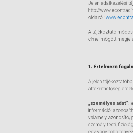
Jelen adatkezelési t
http://www.econtrading
oldalról:
www.econtrad
A tájékoztató módosít
címei mögött megjelen
1. Értelmező fogal
A jelen tájékoztatób
áttekinthetőség érd
„személyes adat”
: 
információ; azonosít
valamely azonosító, 
személy testi, fizioló
egy vagy több tényez