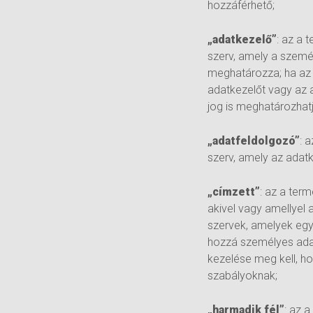
hozzáférhető;
„adatkezelő”
: az a 
szerv, amely a szemé
meghatározza; ha az a
adatkezelőt vagy az 
jog is meghatározhatj
„adatfeldolgozó”
: 
szerv, amely az adat
„címzett”
: az a ter
akivel vagy amellyel 
szervek, amelyek egy
hozzá személyes adat
kezelése meg kell, h
szabályoknak;
„harmadik fél”
: az 