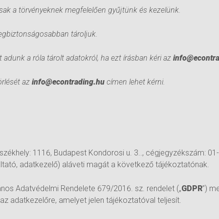
sak a törvényeknek megfelelően gyűjtünk és kezelünk.
legbiztonságosabban tároljuk.
t adunk a róla tárolt adatokról, ha ezt írásban kéri az
info@econtr
örlését az
info@econtrading.hu
címen lehet kérni.
 (székhely: 1116, Budapest Kondorosi u. 3.., cégjegyzékszám: 01
ltató, adatkezelő) aláveti magát a következő tájékoztatónak.
ános Adatvédelmi Rendelete 679/2016. sz. rendelet („
GDPR
”) m
az adatkezelőre, amelyet jelen tájékoztatóval teljesít.