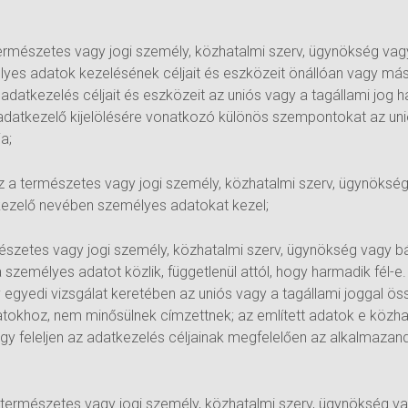
természetes vagy jogi személy, közhatalmi szerv, ügynökség va
lyes adatok kezelésének céljait és eszközeit önállóan vagy má
datkezelés céljait és eszközeit az uniós vagy a tagállami jog 
adatkezelő kijelölésére vonatkozó különös szempontokat az uni
a;
az a természetes vagy jogi személy, közhatalmi szerv, ügynöks
kezelő nevében személyes adatokat kezel;
mészetes vagy jogi személy, közhatalmi szerv, ügynökség vagy b
a személyes adatot közlik, függetlenül attól, hogy harmadik fél-
 egyedi vizsgálat keretében az uniós vagy a tagállami joggal ö
okhoz, nem minősülnek címzettnek; az említett adatok e közhata
ogy feleljen az adatkezelés céljainak megfelelően az alkalmaza
a természetes vagy jogi személy, közhatalmi szerv, ügynökség 