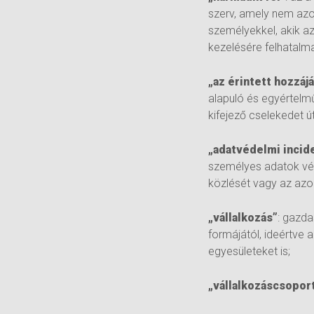
szerv, amely nem azon
személyekkel, akik a
kezelésére felhatalm
„az érintett hozzáj
alapuló és egyértelmű 
kifejező cselekedet ú
„adatvédelmi incid
személyes adatok vél
közlését vagy az azo
„vállalkozás”
: gazda
formájától, ideértve
egyesületeket is;
„vállalkozáscsopor