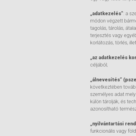
„adatkezelés”
: a s
módon végzett bármel
tagolás, tárolás, áta
terjesztés vagy egyé
korlátozás, törlés, i
„az adatkezelés ko
céljából;
„álnevesítés” (psz
következtében tovább
személyes adat mely 
külön tárolják, és te
azonosítható termész
„nyilvántartási ren
funkcionális vagy föl