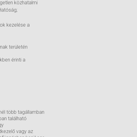
ggetlen közhatalmi
Hatóság;
tok kezelése a
nak területén
ben érinti a
nél több tagállamban
an található
gy
tkezelő vagy az