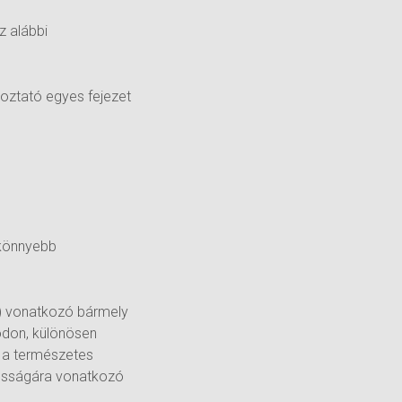
z alábbi
koztató egyes fejezet
 könnyebb
”) vonatkozó bármely
ódon, különösen
y a természetes
zonosságára vonatkozó