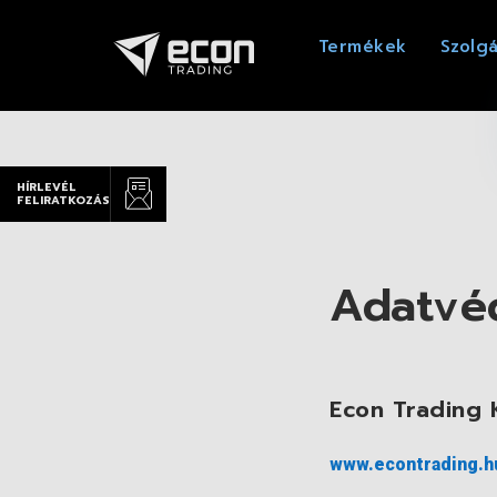
Termékek
Szolgá
HÍRLEVÉL
FELIRATKOZÁS
Adatvéd
Econ Trading K
www.econtrading.h