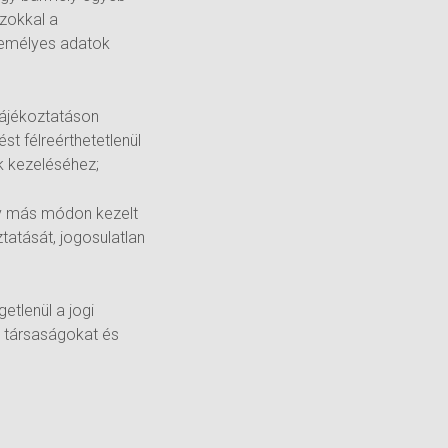
azokkal a
személyes adatok
 tájékoztatáson
st félreérthetetlenül
ok kezeléséhez;
agy más módon kezelt
atását, jogosulatlan
etlenül a jogi
ő társaságokat és