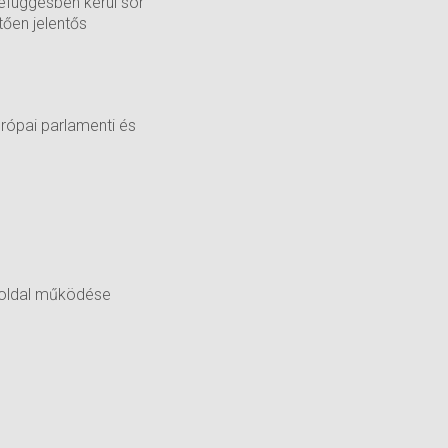
efüggésben kerül sor
tően jelentős
rópai parlamenti és
z oldal működése