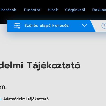
ltatások
Tudástár
Hírek
Cégünkről
Dokum
Szűrés alapú keresés
elmi Tájékoztató
ft.
u
Adatvédelmi tájékoztató