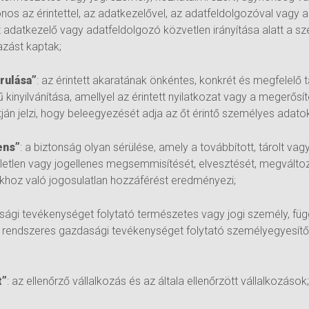
os az érintettel, az adatkezelővel, az adatfeldolgozóval vagy 
z adatkezelő vagy adatfeldolgozó közvetlen irányítása alatt a 
azást kaptak;
árulása”
: az érintett akaratának önkéntes, konkrét és megfelelő
kinyilvánítása, amellyel az érintett nyilatkozat vagy a megerősíté
tján jelzi, hogy beleegyezését adja az őt érintő személyes adat
ens”
: a biztonság olyan sérülése, amely a továbbított, tárolt v
etlen vagy jogellenes megsemmisítését, elvesztését, megváltozt
khoz való jogosulatlan hozzáférést eredményezi;
sági tevékenységet folytató természetes vagy jogi személy, függ
 a rendszeres gazdasági tevékenységet folytató személyegyesít
t”
: az ellenőrző vállalkozás és az általa ellenőrzött vállalkozások;