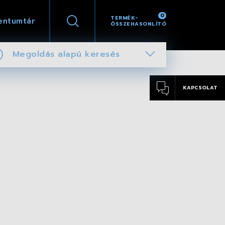
0
TERMÉK-
entumtár
ÖSSZEHASONLÍTÓ
Megoldás alapú keresés
KAPCSOLAT