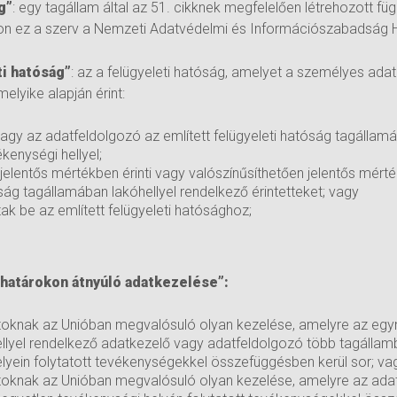
g”
: egy tagállam által az 51. cikknek megfelelően létrehozott fü
on ez a szerv a Nemzeti Adatvédelmi és Információszabadság 
ti hatóság”
: az a felügyeleti hatóság, amelyet a személyes ada
lyike alapján érint:
agy az adatfeldolgozó az említett felügyeleti hatóság tagállamá
kenységi hellyel;
jelentős mértékben érinti vagy valószínűsíthetően jelentős mérték
óság tagállamában lakóhellyel rendelkező érintetteket; vagy
ak be az említett felügyeleti hatósághoz;
határokon átnyúló adatkezelése”:
oknak az Unióban megvalósuló olyan kezelése, amelyre az egy
llyel rendelkező adatkezelő vagy adatfeldolgozó több tagállamb
lyein folytatott tevékenységekkel összefüggésben kerül sor; va
oknak az Unióban megvalósuló olyan kezelése, amelyre az ada