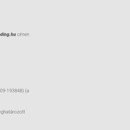
ading.hu
címen.
-09-193848) (a
eghatározott