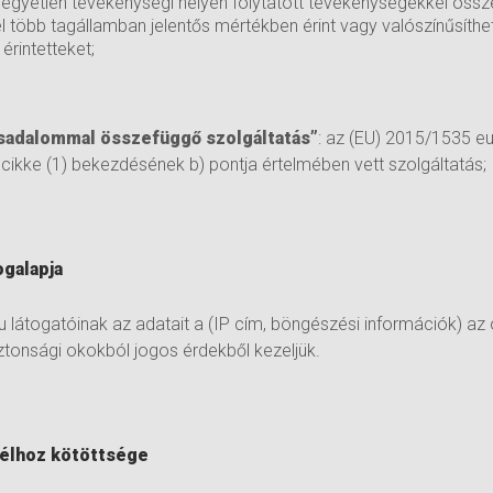
egyetlen tevékenységi helyén folytatott tevékenységekkel össz
l több tagállamban jelentős mértékben érint vagy valószínűsíthe
érintetteket;
rsadalommal összefüggő szolgáltatás”
: az (EU) 2015/1535 eu
1. cikke (1) bekezdésének b) pontja értelmében vett szolgáltatás;
ogalapja
 látogatóinak az adatait a (IP cím, böngészési információk) a
ztonsági okokból jogos érdekből kezeljük.
célhoz kötöttsége