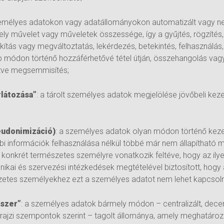
zemélyes adatokon vagy adatállományokon automatizált vagy n
y művelet vagy műveletek összessége, így a gyűjtés, rögzítés,
lakítás vagy megváltoztatás, lekérdezés, betekintés, felhasználás
b módon történő hozzáférhetővé tétel útján, összehangolás va
lletve megsemmisítés;
rlátozása”
: a tárolt személyes adatok megjelölése jövőbeli kez
eudonimizáció)
: a személyes adatok olyan módon történő kez
i információk felhasználása nélkül többé már nem állapítható 
konkrét természetes személyre vonatkozik feltéve, hogy az ilye
chnikai és szervezési intézkedések megtételével biztosított, hogy
etes személyekhez ezt a személyes adatot nem lehet kapcsoln
dszer”
: a személyes adatok bármely módon – centralizált, decen
drajzi szempontok szerint – tagolt állománya, amely meghatároz