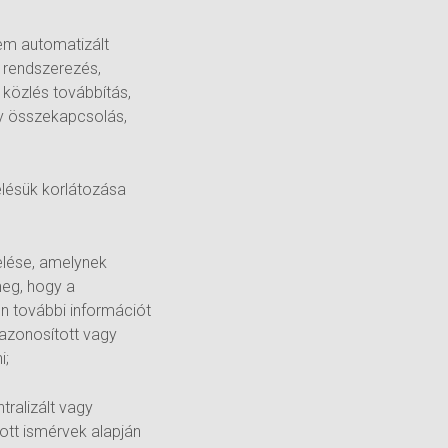
em automatizált
 rendszerezés,
, közlés továbbítás,
gy összekapcsolás,
elésük korlátozása
elése, amelynek
meg, hogy a
n további információt
 azonosított vagy
i;
tralizált vagy
ott ismérvek alapján