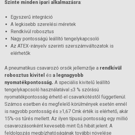
Szinte minden ipari alkalmazásra
:
Egyszerű integráció
A legkisebb szerelési méretek
Rendkívül robosztus
Nagy pontosságú leállító tengelykapcsoló
Az ATEX-irányelv szerinti szerszámváltozatok is
elérhetők
A pneumatikus csavarozó orsók jellemzője a
rendkívül
robosztus kivitel
és
a legnagyobb
nyomatékpontosság.
A speciális kivitelű leállító
tengelykapcsoló használatával ≤3 % szórású
nyomatékpontosság érhető el csavarkötéstől függetlenül.
Számos esetben és megfelelő körülmények esetén ennél
is nagyobb pontosság és ≥1,67 Cmk érték is elérhető, akár
15%-os tűrés mellett. Az ilyen típusú pontosság egy millió
csavarozásonként kevesebb mint 0,6 hibát jelent. A
feldolgozás megbízhatóságának további növelése