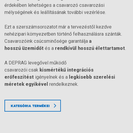
érdekében lehetséges a csavarozó csavarozási
mélységének és leállításának további vezérlése.
Ezt a szerszámsorozatot már a tervezéstől kezdve
nehézipari környezetben történő felhasználásra szánták.
Csavarozóink csúcsminősége garantálja
a
hosszú üzemidőt
és a
rendkívül hosszú élettartamot
.
A DEPRAG levegővel működő
csavarozói csak
kismértékű integrációs
erőfeszítést
igényelnek és a
legkisebb szerelési
méretek egyikével
rendelkeznek.