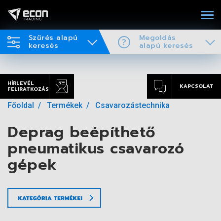
Szűrés alapú
Megoldás
keresés
alapú keresés
HÍRLEVÉL
KAPCSOLAT
FELIRATKOZÁS
Főoldal
Termékek
Csavarozástechnika
Deprag beépíthető
pneumatikus csavarozó
gépek