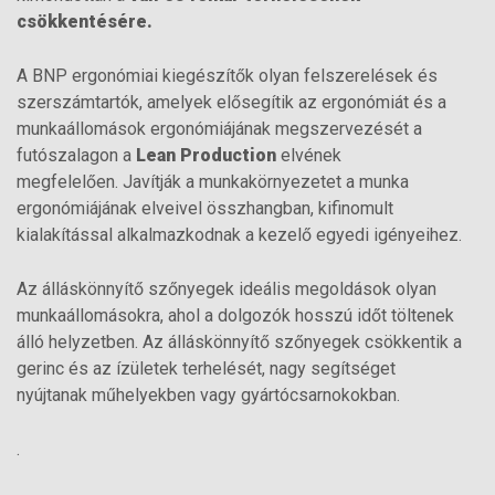
csökkentésére.
A BNP ergonómiai kiegészítők olyan felszerelések és
szerszámtartók, amelyek elősegítik az ergonómiát és a
munkaállomások ergonómiájának megszervezését a
futószalagon a
Lean Production
elvének
megfelelően. Javítják a munkakörnyezetet a munka
ergonómiájának elveivel összhangban, kifinomult
kialakítással alkalmazkodnak a kezelő egyedi igényeihez.
Az álláskönnyítő szőnyegek ideális megoldások olyan
munkaállomásokra, ahol a dolgozók hosszú időt töltenek
álló helyzetben. Az álláskönnyítő szőnyegek csökkentik a
gerinc és az ízületek terhelését, nagy segítséget
nyújtanak műhelyekben vagy gyártócsarnokokban.
.