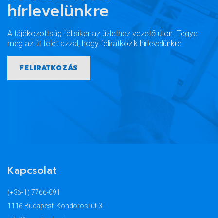
hírlevelünkre
A tájékozottság fél siker az üzlethez vezető úton. Tegye
meg az út felét azzal, hogy feliratkozik hírlevelünkre.
FELIRATKOZÁS
Kapcsolat
(+36-1) 7766-091
1116 Budapest, Kondorosi út 3.