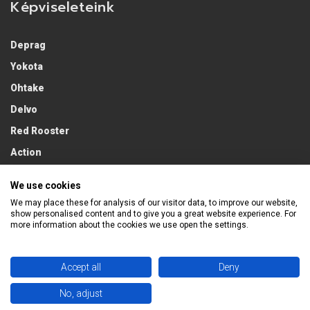
Képviseleteink
Deprag
Yokota
Ohtake
Delvo
Red Rooster
Action
Lobster
We use cookies
We may place these for analysis of our visitor data, to improve our website,
show personalised content and to give you a great website experience. For
more information about the cookies we use open the settings.
Accept all
Deny
No, adjust
2026 Econ Trading Kft. / Minden jog fentartva.