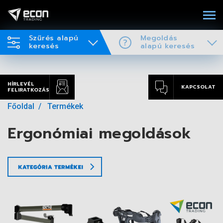
Szűrés alapú
Megoldás
keresés
alapú keresés
HÍRLEVÉL
KAPCSOLAT
FELIRATKOZÁS
Főoldal
Termékek
Ergonómiai megoldások