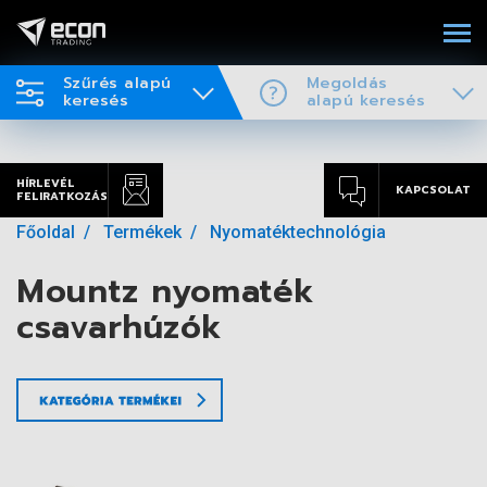
Szűrés alapú
Megoldás
keresés
alapú keresés
HÍRLEVÉL
KAPCSOLAT
FELIRATKOZÁS
Főoldal
Termékek
Nyomatéktechnológia
Mountz nyomaték
csavarhúzók