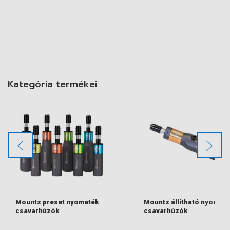
Kategória termékei
Mountz preset nyomaték
Mountz állítható nyomaté
csavarhúzók
csavarhúzók