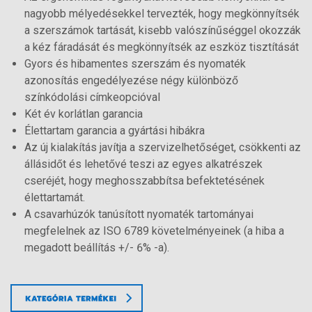
nagyobb mélyedésekkel tervezték, hogy megkönnyítsék
a szerszámok tartását, kisebb valószínűséggel okozzák
a kéz fáradását és megkönnyítsék az eszköz tisztítását
Gyors és hibamentes szerszám és nyomaték
azonosítás engedélyezése négy különböző
színkódolási címkeopcióval
Két év korlátlan garancia
Élettartam garancia a gyártási hibákra
Az új kialakítás javítja a szervizelhetőséget, csökkenti az
állásidőt és lehetővé teszi az egyes alkatrészek
cseréjét, hogy meghosszabbítsa befektetésének
élettartamát.
A csavarhúzók tanúsított nyomaték tartományai
megfelelnek az ISO 6789 követelményeinek (a hiba a
megadott beállítás +/- 6% -a).