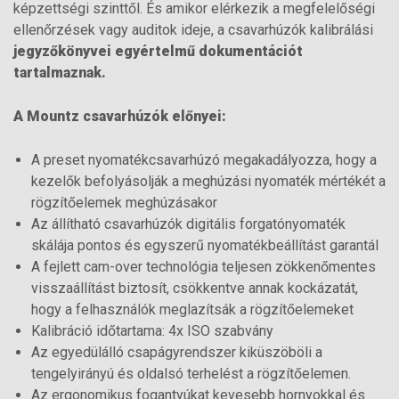
képzettségi szinttől. És amikor elérkezik a megfelelőségi
ellenőrzések vagy auditok ideje, a csavarhúzók kalibrálási
jegyzőkönyvei egyértelmű dokumentációt
tartalmaznak.
A Mountz csavarhúzók előnyei:
A preset nyomatékcsavarhúzó megakadályozza, hogy a
kezelők befolyásolják a meghúzási nyomaték mértékét a
rögzítőelemek meghúzásakor
Az állítható csavarhúzók digitális forgatónyomaték
skálája pontos és egyszerű nyomatékbeállítást garantál
A fejlett cam-over technológia teljesen zökkenőmentes
visszaállítást biztosít, csökkentve annak kockázatát,
hogy a felhasználók meglazítsák a rögzítőelemeket
Kalibráció időtartama: 4x ISO szabvány
Az egyedülálló csapágyrendszer kiküszöböli a
tengelyirányú és oldalsó terhelést a rögzítőelemen.
Az ergonomikus fogantyúkat kevesebb hornyokkal és