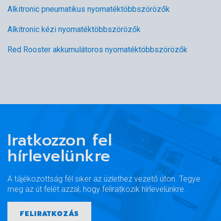
Alkitronic pneumatikus nyomatéktöbbszörözők
Alkitronic kézi nyomatéktöbbszörözők
Red Rooster akkumulátoros nyomatéktöbbszörözők
Iratkozzon fel
hírlevelünkre
A tájékozottság fél siker az üzlethez vezető úton. Tegye
meg az út felét azzal, hogy feliratkozik hírlevelünkre.
FELIRATKOZÁS