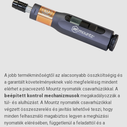
A jobb termékminőségtől az alacsonyabb összköltségig és
a garantált követelményeknek való megfelelésig mindent
elérhet a piacvezető Mountz nyomaték csavarhúzókkal. A
beépített kontrol mechanizmusok
megakadályozzák a
túl- és alulhúzást. A Mountz nyomaték csavarhúzókkal
végzett összeszerelés és javítás lehetővé teszi, hogy
minden felhasználó magabiztos legyen a meghúzási
nyomaték elérésében, függetlenül a feladattól és a