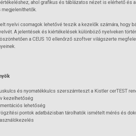
iértékeléshez, ahol grafikus és táblázatos nézet is elérhető és 
 megjeleníthetők.
elt nyelvi csomagok lehetővé teszik a kezelők számára, hogy b
nyelvét. A jelentések és kiértékelések különböző nyelveken tört
szönhetően a CEUS 10 ellenőrző szoftver világszerte megfelel
yeinek.
nyök
uskulcs és nyomatékkulcs szerszámteszt a Kistler cerTEST re
ív kezelhetőség
umentációs lehetőség
ögzítési pontok adatbázisban tárolhatók ismételt mérés és dok
használókezelés