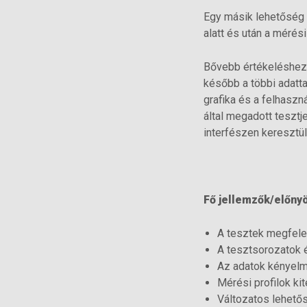
Egy másik lehetőség 
alatt és után a mérés
Bővebb értékeléshez 
később a többi adatta
grafika és a felhaszn
által megadott tesztj
interfészen keresztü
Fő jellemzők/előny
A tesztek megfele
A tesztsorozatok é
Az adatok kényel
Mérési profilok ki
Változatos lehető