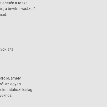
e esetén a teszt
, a beviteli varázsló
sát.
yok által
árolja, amely
ból az egyes
ket statisztikailag
nyokhoz