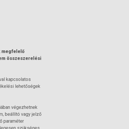
k megfelelő
lem összeszerelési
val kapcsolatos
tékelési lehetőségek
giában végezhetnek
 beállító vagy jelző
dő paraméter
etlegesen szükséges