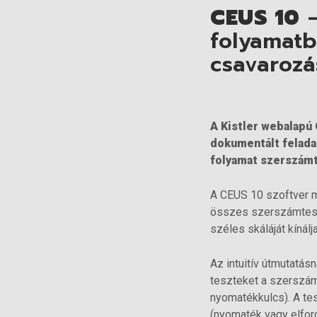
CEUS 10
–
folyamatb
csavaroz
A Kistler webalapú
dokumentált felada
folyamat szerszámte
A CEUS 10 szoftver m
összes szerszámteszt
széles skáláját kínálja
Az intuitív útmutatá
teszteket a szerszám
nyomatékkulcs). A tes
(nyomaték vagy elfor