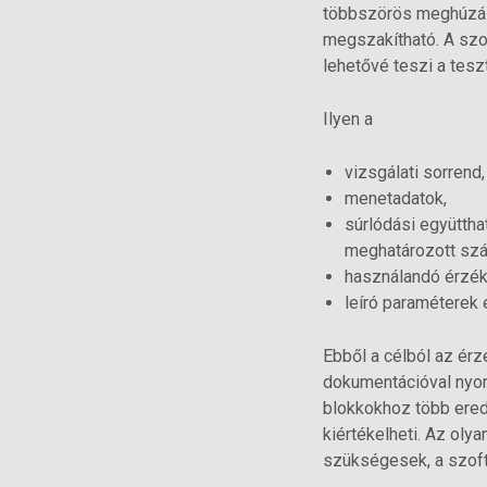
többszörös meghúzási
megszakítható. A szof
lehetővé teszi a tes
Ilyen a
vizsgálati sorrend,
menetadatok,
súrlódási együttha
meghatározott szá
használandó érzék
leíró paraméterek
Ebből a célból az érz
dokumentációval nyom
blokkokhoz több ered
kiértékelheti. Az ol
szükségesek, a szoft