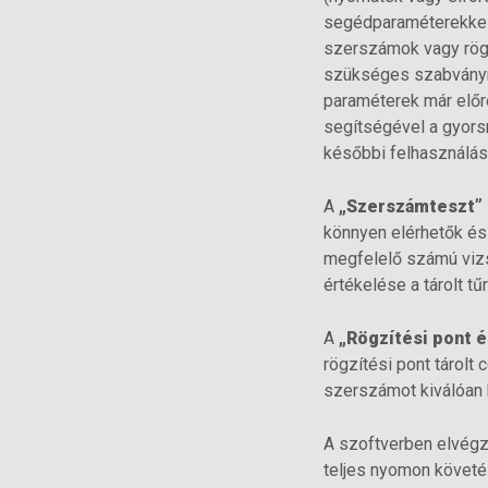
segédparaméterekkel.
szerszámok vagy rögz
szükséges szabványna
paraméterek már előre
segítségével a gyors
későbbi felhasználás 
A
„Szerszámteszt”
könnyen elérhetők és 
megfelelő számú vizs
értékelése a tárolt t
A
„Rögzítési pont 
rögzítési pont tárolt
szerszámot kiválóan 
A szoftverben elvégz
teljes nyomon követé