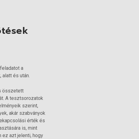
ötések
feladatot a
alatt és után.
s összetett
át. A tesztsorozatok
elményeik szerint,
nyek, akár szabványok
lekapcsolási érték és
sztására is, mint
ez azt jelenti, hogy