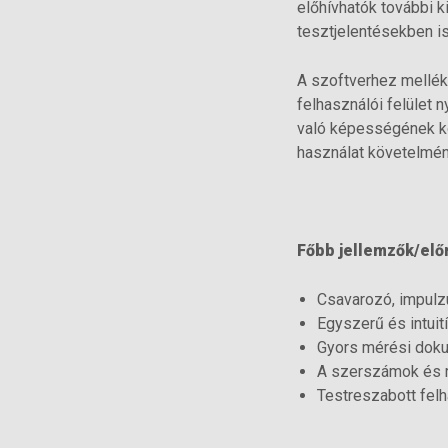
előhívhatók további k
tesztjelentésekben is
A szoftverhez mellék
felhasználói felület 
való képességének kö
használat követelmén
Főbb jellemzők/elő
Csavarozó, impulz
Egyszerű és intuit
Gyors mérési dok
A szerszámok és r
Testreszabott fel