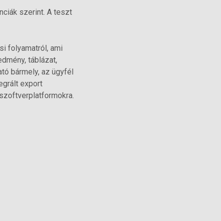
iák szerint. A teszt
i folyamatról, ami
edmény, táblázat,
ató bármely, az ügyfél
egrált export
szoftverplatformokra.