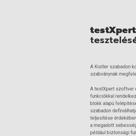
testXpert
tesztelés
A Kistler szabadon k
szabványnak megfelelő
A testXpert szoftver 
funkciókkal rendelkez
blokk alapú felépítés
szabadon definiálhatj
teljesítése érdekébe
a megadott sebesség t
például biztonsági fu