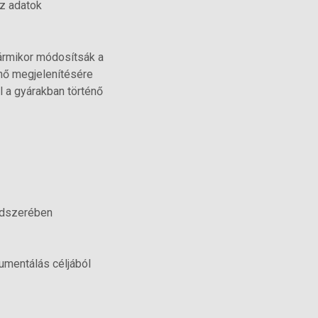
az adatok
ármikor módosítsák a
énő megjelenítésére
 a gyárakban történő
ndszerében
umentálás céljából