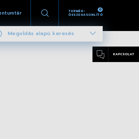
0
TERMÉK-
entumtár
ÖSSZEHASONLÍTÓ
Megoldás alapú keresés
KAPCSOLAT