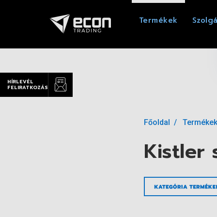
Termékek
Szolgá
HÍRLEVÉL
FELIRATKOZÁS
Főoldal
Terméke
Kistler