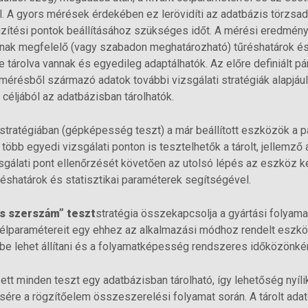
 A gyors mérések érdekében ez lerövidíti az adatbázis törzsad
ítési pontok beállításához szükséges időt. A mérési eredmén
k megfelelő (vagy szabadon meghatározható) tűréshatárok és 
 tárolva vannak és egyedileg adaptálhatók. Az előre definiált 
mérésből származó adatok további vizsgálati stratégiák alapjáu
céljából az adatbázisban tárolhatók.
stratégiában (gépképesség teszt) a már beállított eszközök a 
több egyedi vizsgálati ponton is tesztelhetők a tárolt, jellemző 
gálati pont ellenőrzését követően az utolsó lépés az eszköz 
űréshatárok és statisztikai paraméterek segítségével.
és szerszám” teszt
stratégia összekapcsolja a gyártási folyam
 célparamétereit egy ehhez az alkalmazási módhoz rendelt eszköz
be lehet állítani és a folyamatképesség rendszeres időközönkén
ett minden teszt egy adatbázisban tárolható, így lehetőség nyí
sére a rögzítőelem összeszerelési folyamat során. A tárolt ada