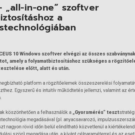
 „all-in-one” szoftver
iztosításhoz a
ástechnológiában
 CEUS 10 Windows szoftver elvégzi az összes szabványna
tot, amely a folyamatbiztosításhoz szükséges a rögzítőe
sztelése előtt, alatt és után.
egbízható platform a rögzítőelemek összeszerelési folyamatá
hez. Egyszerű és intuitív működtetés jellemzi, valamint az ér
.
snak köszönhetően a felhasználók a
„Gyorsmérés”
teszt
straté
technológia megadásával (pl. anyacsavarozó, impulzusszerszám,
zt nagyon rövid időn belül elindítható közvetlenül a kiértékelen
dulási szög) megadása után, a kívánt célparaméterrel és az es