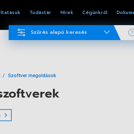
ltatások
Tudástár
Hírek
Cégünkről
Dokum
Szűrés alapú keresés
k
Szoftver megoldások
 szoftverek