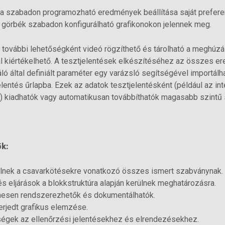
a szabadon programozható eredmények beállítása saját preferenc
i görbék szabadon konfigurálható grafikonokon jelennek meg.
további lehetőségként videó rögzíthető és tárolható a meghúzás
l kiértékelhető. A tesztjelentések elkészítéséhez az összes er
áló által definiált paraméter egy varázsló segítségével importálh
elentés űrlapba. Ezek az adatok tesztjelentésként (például az int
l) kiadhatók vagy automatikusan továbbíthatók magasabb szintű 
ök:
lnek a csavarkötésekre vonatkozó összes ismert szabványnak.
s eljárások a blokkstruktúra alapján kerülnek meghatározásra.
mesen rendszerezhetők és dokumentálhatók.
terjedt grafikus elemzése.
ségek az ellenőrzési jelentésekhez és elrendezésekhez.