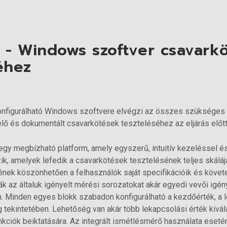
- Windows szoftver csavark
éhez
onfigurálható Windows szoftvere elvégzi az összes szükséges 
 és dokumentált csavarkötések teszteléséhez az eljárás előtt, 
egy megbízható platform, amely egyszerű, intuitív kezeléssel é
ik, amelyek lefedik a csavarkötések tesztelésének teljes skáláj
ének köszönhetően a felhasználók saját specifikációik és követ
ák az általuk igényelt mérési sorozatokat akár egyedi vevői igé
n. Minden egyes blokk szabadon konfigurálható a kezdőérték, a 
ekintetében. Lehetőség van akár több lekapcsolási érték kivála
nkciók beiktatására. Az integrált ismétlésmérő használata esetén 