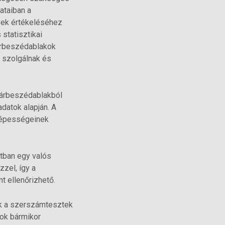
ataiban a
yek értékeléséhez
statisztikai
párbeszédablakok
l szolgálnak és
párbeszédablakból
adatok alapján. A
képességeinek
atban egy valós
zel, így a
t ellenőrizhető.
lik a szerszámtesztek
tok bármikor