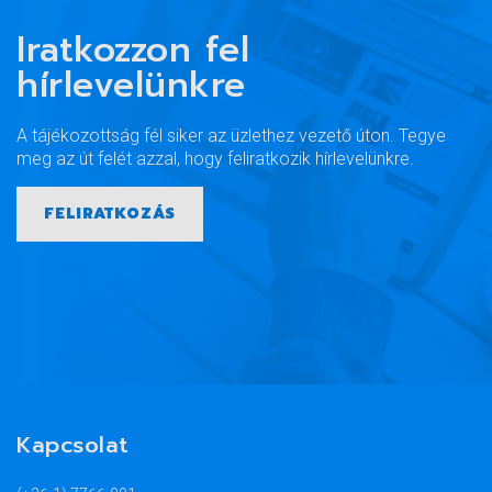
Iratkozzon fel
hírlevelünkre
A tájékozottság fél siker az üzlethez vezető úton. Tegye
meg az út felét azzal, hogy feliratkozik hírlevelünkre.
FELIRATKOZÁS
Kapcsolat