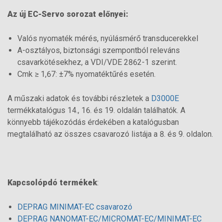
Az új EC-Servo sorozat előnyei:
Valós nyomaték mérés, nyúlásmérő transducerekkel
A-osztályos, biztonsági szempontból releváns
csavarkötésekhez, a VDI/VDE 2862-1 szerint.
Cmk ≥ 1,67: ±7% nyomatéktűrés esetén.
A műszaki adatok és további részletek a
D3000E
termékkatalógus 14., 16. és 19. oldalán találhatók. A
könnyebb tájékozódás érdekében a katalógusban
megtalálható az összes csavarozó listája a 8. és 9. oldalon.
Kapcsolópdó termékek
:
DEPRAG MINIMAT-EC csavarozó
DEPRAG NANOMAT-EC/MICROMAT-EC/MINIMAT-EC