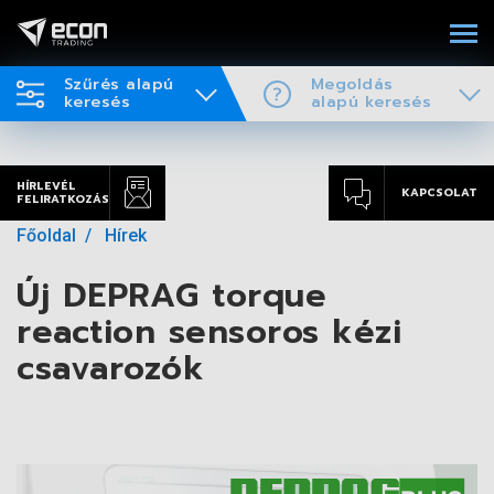
Szűrés alapú
Megoldás
keresés
alapú keresés
HÍRLEVÉL
KAPCSOLAT
FELIRATKOZÁS
Főoldal
Hírek
Új DEPRAG torque
reaction sensoros kézi
csavarozók