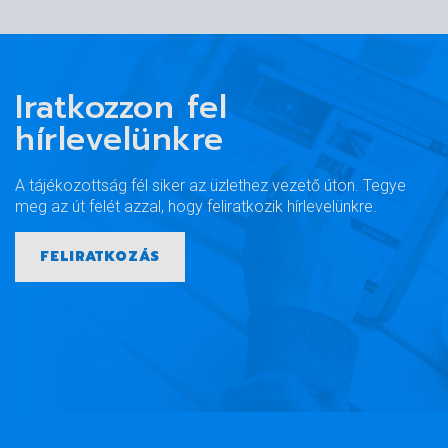
Iratkozzon fel
hírlevelünkre
A tájékozottság fél siker az üzlethez vezető úton. Tegye
meg az út felét azzal, hogy feliratkozik hírlevelünkre.
FELIRATKOZÁS