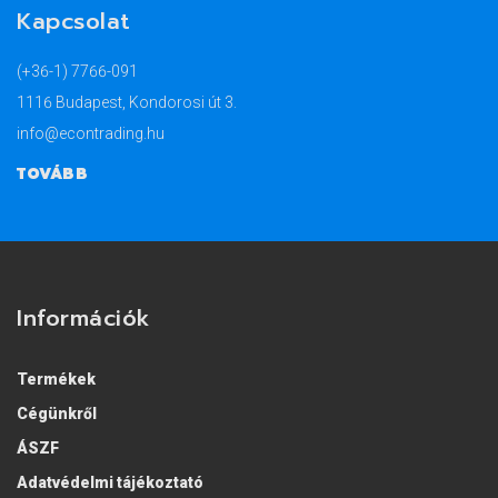
Kapcsolat
(+36-1) 7766-091
1116 Budapest, Kondorosi út 3.
info@econtrading.hu
TOVÁBB
Információk
Termékek
Cégünkről
ÁSZF
Adatvédelmi tájékoztató