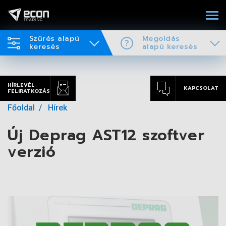
Szűrés alapú
Megoldás
keresés
alapú keresés
HÍRLEVÉL
KAPCSOLAT
FELIRATKOZÁS
Főoldal
Hírek
Új Deprag AST12 szoftver
verzió