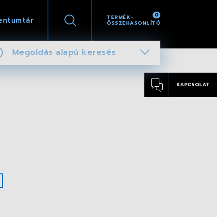
0
TERMÉK-
entumtár
ÖSSZEHASONLÍTÓ
Megoldás alapú keresés
KAPCSOLAT