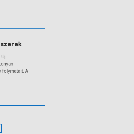
szerek
 Új
konyan
 folymatait. A