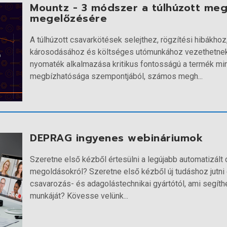
Mountz - 3 módszer a túlhúzott me
megelőzésére
A túlhúzott csavarkötések selejthez, rögzítési hibákhoz
károsodásához és költséges utómunkához vezethetnek.
nyomaték alkalmazása kritikus fontosságú a termék m
megbízhatósága szempontjából, számos megh...
DEPRAG ingyenes webináriumok
Szeretne első kézből értesülni a legújabb automatizált
megoldásokról? Szeretne első kézből új tudáshoz jutni
csavarozás- és adagolástechnikai gyártótól, ami segíth
munkáját? Kövesse velünk...