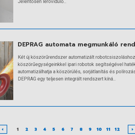
Jelentősen lerövidülő...
DEPRAG automata megmunkáló rend
Két új köszörűrendszer automatizált robotcsiszoláshoz
köszörűegységeinkkel ipari robotok segítségével haté
automatizálhatja a köszörülés, sorjátlanítás és polírozás
DEPRAG egy teljesen integrált rendszert kíná...
‹
1
2
3
4
5
6
7
8
9
10
11
12
›