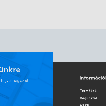
lünkre
Információ
. Tegye meg az út
Termékek
Cégünkről
ÁSZF