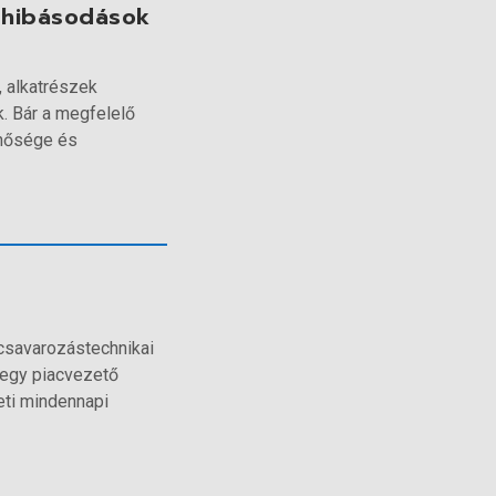
ghibásodások
, alkatrészek
 Bár a megfelelő
inősége és
 csavarozástechnikai
 egy piacvezető
eti mindennapi