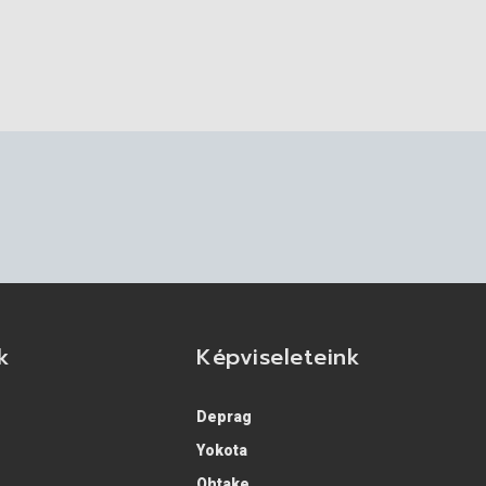
k
Képviseleteink
Deprag
Yokota
Ohtake