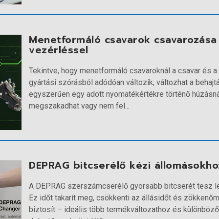
Menetformáló csavarok csavarozása 
vezérléssel
Tekintve, hogy menetformáló csavaroknál a csavar és a 
gyártási szórásból adódóan változik, változhat a behajt
egyszerűen egy adott nyomatékértékre történő húzásná
megszakadhat vagy nem fel...
DEPRAG bitcserélő kézi állomásokho
A DEPRAG szerszámcserélő gyorsabb bitcserét tesz le
Ez időt takarít meg, csökkenti az állásidőt és zökkenő
biztosít – ideális több termékváltozathoz és különböz