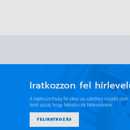
Iratkozzon fel hírleve
A tájékozottság fél siker az üzlethez vezető úton
felét azzal, hogy feliratkozik hírlevelünkre.
FELIRATKOZÁS