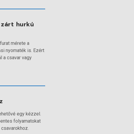
zárt hurkú
furat mérete a
ási nyomaték is. Ezért
l a csavar vagy
z
hetővé egy kézzel.
mentes folyamatokat
ő csavarokhoz.