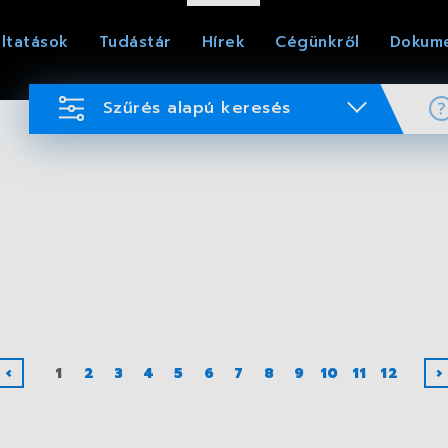
ltatások
Tudástár
Hírek
Cégünkről
Dokum
Szűrés alapú keresés
‹
1
2
3
4
5
6
7
8
9
10
11
12
›