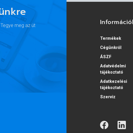
lünkre
Információ
. Tegye meg az út
Termékek
Cégünkről
ÁSZF
Adatvédelmi
tájékoztató
Adatkezelési
tájékoztató
Szerviz