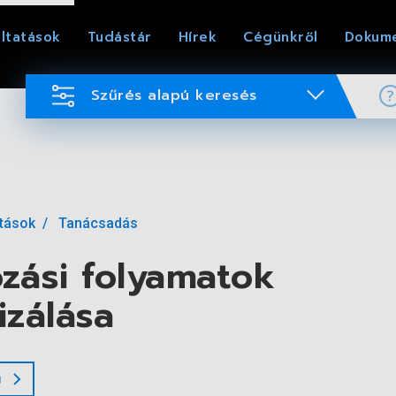
ltatások
Tudástár
Hírek
Cégünkről
Dokum
Szűrés alapú keresés
atások
Tanácsadás
zási folyamatok
izálása