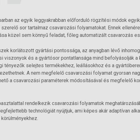
parban az egyik leggyakrabban előforduló rögzítési módok egyik
 szerelő sor tartalmaz csavarozási folyamatokat. Ennek ellenér
ása közel sem könnyű feladat, főleg automatizált csavarozás e
zek korlátozott gyártási pontossága, az anyagban lévő inhomoge
si viszonyok és a gyártósor pontatlansága mind befolyásolják a
gi tényezők selejtes termékekhez, leállásokhoz és a gyártóbere
zethetnek. A nem megfelelő csavarozási folyamat gyorsan nag
ülhető a csavarozási paraméterek módosításával és megfelelő ko
asztalattal rendelkezik csavarozási folyamatok meghatározásá
legfejlettebb technológiát nyújtjuk, ami képes akár adaptívan al
i körülményekhez.