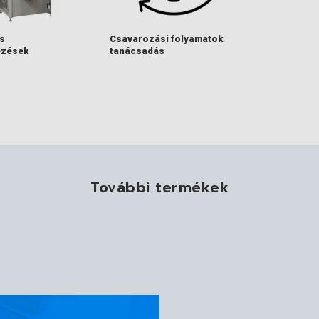
s
Csavarozási folyamatok
ezések
tanácsadás
További termékek