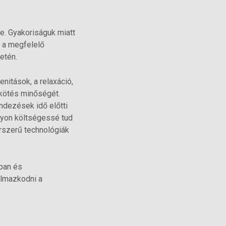
e. Gyakoriságuk miatt
e a megfelelő
setén.
nitások, a relaxáció,
 kötés minőségét.
ndezések idő előtti
yon költségessé tud
rszerű technológiák
ban és
kalmazkodni a