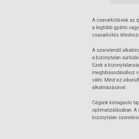
A csavarkötések az i
a legtöbb gyártó vagy
csavarkötés létrehoz
A szerelendő alkatrés
a bizonytalan súrlódá
Ezek a bizonytalansá
meghibásodásához ve
válni. Mind ez elker
alkalmazásával.
Cégünk kimagasló tap
optimalizálásában. A 
bizonytalan szerelés