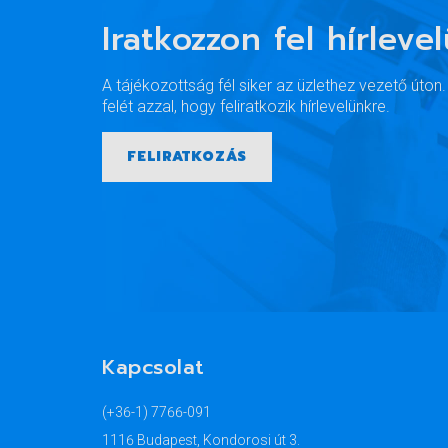
Iratkozzon fel hírleve
A tájékozottság fél siker az üzlethez vezető úton
felét azzal, hogy feliratkozik hírlevelünkre.
FELIRATKOZÁS
Kapcsolat
(+36-1) 7766-091
1116 Budapest, Kondorosi út 3.