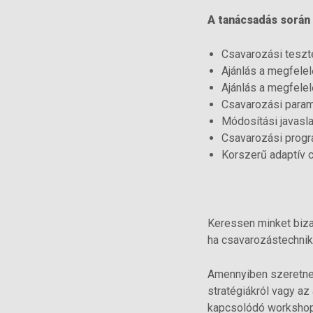
A tanácsadás során 
Csavarozási teszt
Ajánlás a megfele
Ajánlás a megfele
Csavarozási para
Módosítási javasl
Csavarozási progr
Korszerű adaptív 
Keressen minket biza
ha csavarozástechnik
Amennyiben szeretne 
stratégiákról vagy a
kapcsolódó workshopu