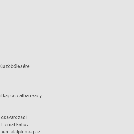
küszöbölésére.
al kapcsolatban vagy
s csavarozási
t tematikához
sen találjuk meg az