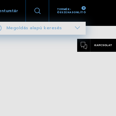
0
TERMÉK-
entumtár
ÖSSZEHASONLÍTÓ
Megoldás alapú keresés
KAPCSOLAT