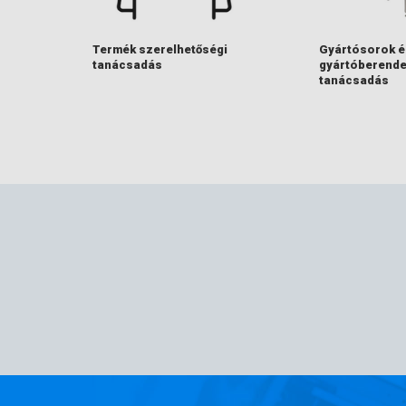
Termék szerelhetőségi
Gyártósorok é
tanácsadás
gyártóberend
tanácsadás