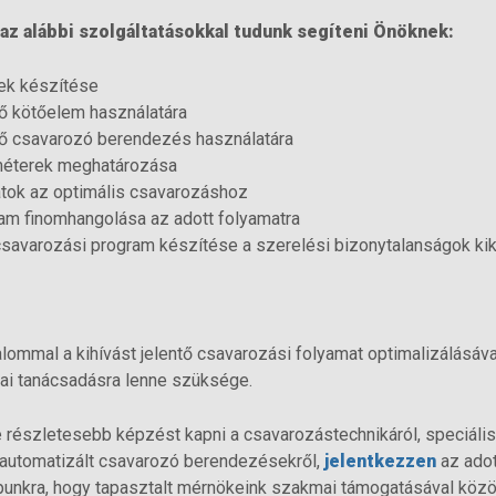
az alábbi szolgáltatásokkal tudunk segíteni Önöknek:
ek készítése
lő kötőelem használatára
lő csavarozó berendezés használatára
méterek meghatározása
atok az optimális csavarozáshoz
am finomhangolása az adott folyamatra
csavarozási program készítése a szerelési bizonytalanságok ki
lommal a kihívást jelentő csavarozási folyamat optimalizálásáv
ai tanácsadásra lenne szüksége.
részletesebb képzést kapni a csavarozástechnikáról, speciáli
z automatizált csavarozó berendezésekről,
jelentkezzen
az adot
nkra, hogy tapasztalt mérnökeink szakmai támogatásával közö