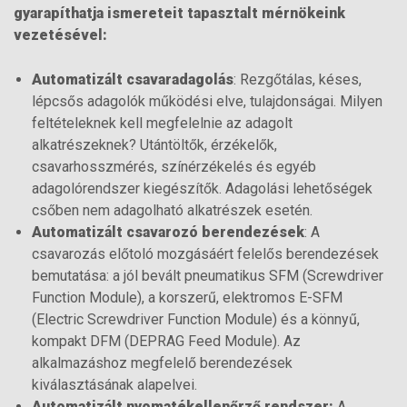
gyarapíthatja ismereteit tapasztalt mérnökeink
vezetésével:
Automatizált csavaradagolás
: Rezgőtálas, késes,
lépcsős adagolók működési elve, tulajdonságai. Milyen
feltételeknek kell megfelelnie az adagolt
alkatrészeknek? Utántöltők, érzékelők,
csavarhosszmérés, színérzékelés és egyéb
adagolórendszer kiegészítők. Adagolási lehetőségek
csőben nem adagolható alkatrészek esetén.
Automatizált csavarozó berendezések
: A
csavarozás előtoló mozgásáért felelős berendezések
bemutatása: a jól bevált pneumatikus SFM (Screwdriver
Function Module), a korszerű, elektromos E-SFM
(Electric Screwdriver Function Module) és a könnyű,
kompakt DFM (DEPRAG Feed Module). Az
alkalmazáshoz megfelelő berendezések
kiválasztásának alapelvei.
Automatizált nyomatékellenőrző rendszer:
A