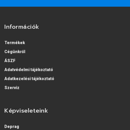
Információk
Termékek
Cégünkről
ÁSZF
Adatvédelmi tájékoztató
Adatkezelési tájékoztató
Szerviz
Képviseleteink
Deprag