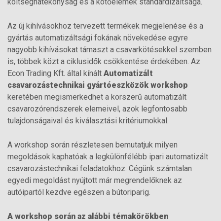
költséghatékonyság és a kötőelemek standardizáltsága.
Az új kihívásokhoz tervezett termékek megjelenése és a
gyártás automatizáltsági fokának növekedése egyre
nagyobb kihívásokat támaszt a csavarkötésekkel szemben
is, többek közt a ciklusidők csökkentése érdekében. Az
Econ Trading Kft. által kínált
Automatizált
csavarozástechnikai gyártóeszközök workshop
keretében megismerkedhet a korszerű automatizált
csavarozórendszerek elemeivel, azok legfontosabb
tulajdonságaival és kiválasztási kritériumokkal.
A workshop során részletesen bemutatjuk milyen
megoldások kaphatóak a legkülönfélébb ipari automatizált
csavarozástechnikai feladatokhoz. Cégünk számtalan
egyedi megoldást nyújtott már megrendelőknek az
autóipartól kezdve egészen a bútoriparig.
A workshop során az alábbi témakörökben