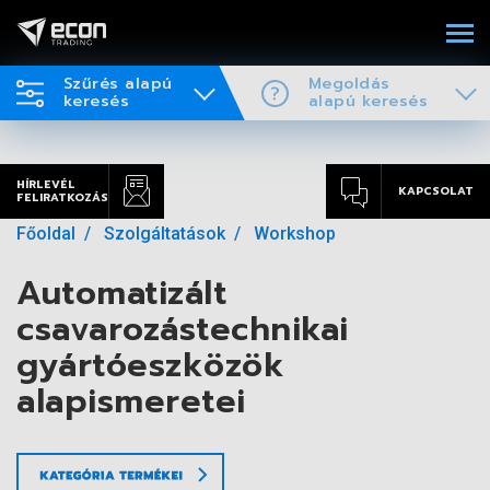
Szűrés alapú
Megoldás
keresés
alapú keresés
HÍRLEVÉL
KAPCSOLAT
FELIRATKOZÁS
Főoldal
Szolgáltatások
Workshop
Automatizált
csavarozástechnikai
gyártóeszközök
alapismeretei