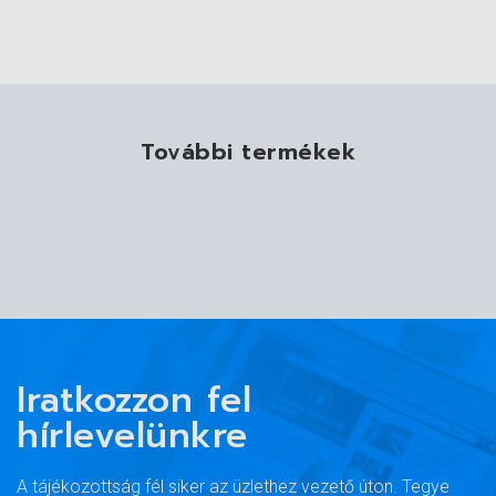
További termékek
Iratkozzon fel
hírlevelünkre
A tájékozottság fél siker az üzlethez vezető úton. Tegye