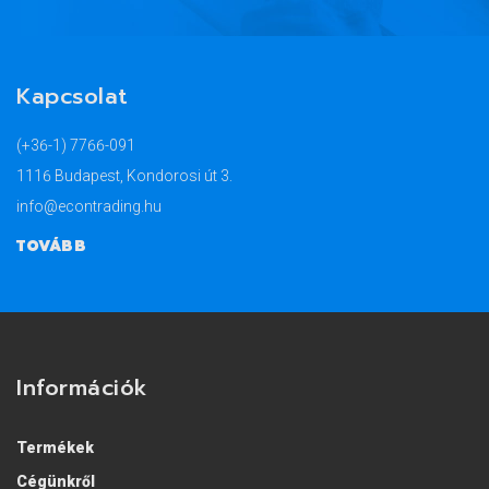
Kapcsolat
(+36-1) 7766-091
1116 Budapest, Kondorosi út 3.
info@econtrading.hu
TOVÁBB
Információk
Termékek
Cégünkről