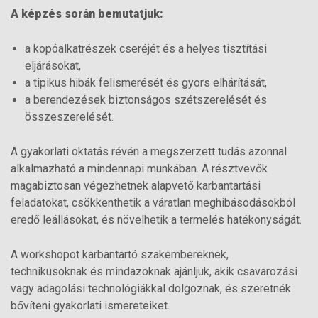
A képzés során bemutatjuk:
a kopóalkatrészek cseréjét és a helyes tisztítási
eljárásokat,
a tipikus hibák felismerését és gyors elhárítását,
a berendezések biztonságos szétszerelését és
összeszerelését.
A gyakorlati oktatás révén a megszerzett tudás azonnal
alkalmazható a mindennapi munkában. A résztvevők
magabiztosan végezhetnek alapvető karbantartási
feladatokat, csökkenthetik a váratlan meghibásodásokból
eredő leállásokat, és növelhetik a termelés hatékonyságát.
A workshopot karbantartó szakembereknek,
technikusoknak és mindazoknak ajánljuk, akik csavarozási
vagy adagolási technológiákkal dolgoznak, és szeretnék
bővíteni gyakorlati ismereteiket.