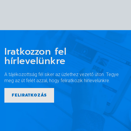
Iratkozzon fel
hírlevelünkre
A tájékozottság fél siker az üzlethez vezető úton. Tegye
meg az út felét azzal, hogy feliratkozik hírlevelünkre.
FELIRATKOZÁS