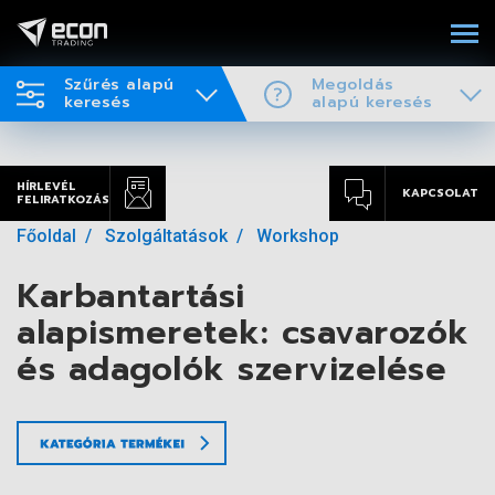
Szűrés alapú
Megoldás
keresés
alapú keresés
HÍRLEVÉL
KAPCSOLAT
FELIRATKOZÁS
Főoldal
Szolgáltatások
Workshop
Karbantartási
alapismeretek: csavarozók
és adagolók szervizelése