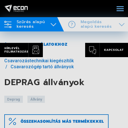
Szűrés alapú
Megoldás
keresés
alapú keresés
VISSZA A TALÁLATOKHOZ
HÍRLEVÉL
KAPCSOLAT
FELIRATKOZÁS
Csavarozástechnikai kiegészítők
Csavarozógép tartó állványok
DEPRAG állványok
Deprag
Állvány