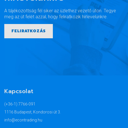
A tájékozottság fél siker az üzlethez vezető úton. Tegye
meg az út felét azzal, hogy feliratkozik hírlevelünkre.
FELIRATKOZÁS
Kapcsolat
(+36-1) 7766-091
1116 Budapest, Kondorosi út 3.
info@econtrading.hu