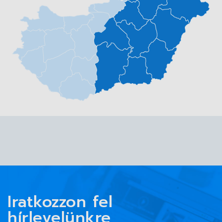
Iratkozzon fel
hírlevelünkre