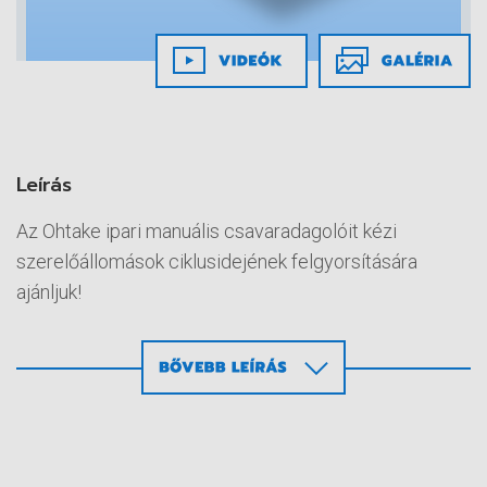
Leírás
Az Ohtake ipari manuális csavaradagolóit kézi
szerelőállomások ciklusidejének felgyorsítására
ajánljuk!
Főbb jellemzők
A manuális ipari csavaradagolók M2-M8