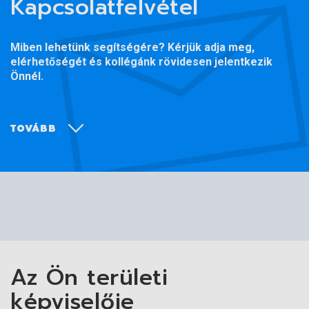
Kapcsolatfelvétel
Miben lehetünk segítségére? Kérjük adja meg,
elérhetőségét és kollégánk rövidesen jelentkezik
Önnél.
TOVÁBB
Az Ön területi
képviselője