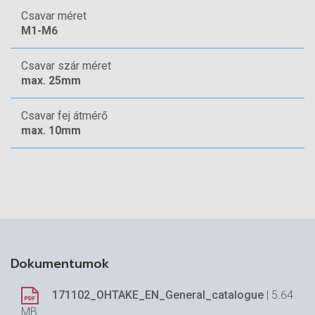
eszközök kiválasztásában kérje
területi
Csavar méret
szaktanácsadóink
segítségét!
M1-M6
Csavar szár méret
max. 25mm
Csavar fej átmérő
max. 10mm
Dokumentumok
171102_OHTAKE_EN_General_catalogue
| 5.64
MB