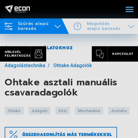
Szűrés alapú
Megoldás
keresés
alapú keresés
VISSZA A TALÁLATOKHOZ
HÍRLEVÉL
KAPCSOLAT
FELIRATKOZÁS
Adagolástechnika
Ohtake Adagolók
Ohtake asztali manuális
csavaradagolók
Ohtake
Adagoló
Kézi
Mechanikus
Asztalra