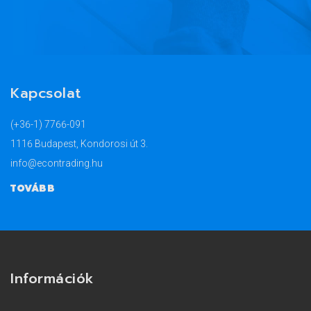
Kapcsolat
(+36-1) 7766-091
1116 Budapest, Kondorosi út 3.
info@econtrading.hu
TOVÁBB
Információk