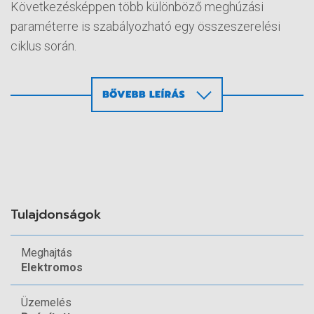
Következésképpen több különböző meghúzási
paraméterre is szabályozható egy összeszerelési
ciklus során.
Rugalmas EC-csavarozó a legmagasabb igények
kielégítésére
Rugalmas
Adatmentésre képes
Tulajdonságok
Nagyon pontos, Cmk>1,67 @ +/-10%
nyomatéktűrés
Meghajtás
Elektromos
ESD-képes változatok
A legmagasabb igények kielégítésére tervezett
Üzemelés