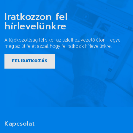
Iratkozzon fel
hírlevelünkre
A tájékozottság fél siker az üzlethez vezető úton. Tegye
meg az út felét azzal, hogy feliratkozik hírlevelünkre.
FELIRATKOZÁS
Kapcsolat