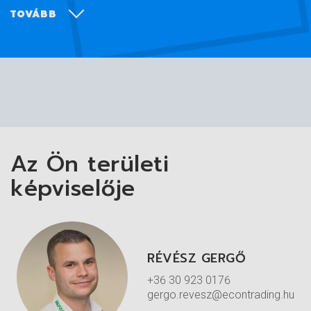
TOVÁBB
A felhasználásnak leginkább megfelelő
eszközök kiválasztásában kérje
területi
szaktanácsadóink
segítségét!
Az Ön területi
képviselője
RÉVÉSZ GERGŐ
+36 30 923 0176
gergo.revesz@econtrading.hu