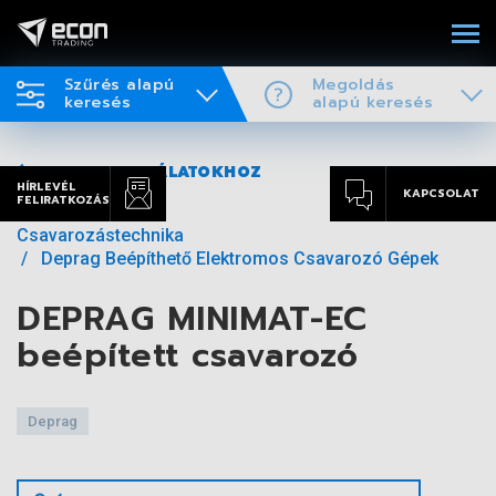
Szűrés alapú
Megoldás
keresés
alapú keresés
VISSZA A TALÁLATOKHOZ
HÍRLEVÉL
KAPCSOLAT
FELIRATKOZÁS
Csavarozástechnika
Deprag Beépíthető Elektromos Csavarozó Gépek
DEPRAG MINIMAT-EC
beépített csavarozó
Deprag