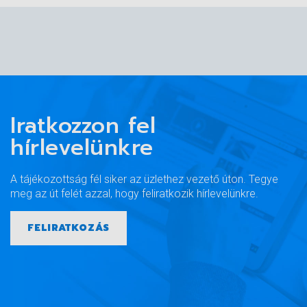
Iratkozzon fel
hírlevelünkre
A tájékozottság fél siker az üzlethez vezető úton. Tegye
meg az út felét azzal, hogy feliratkozik hírlevelünkre.
FELIRATKOZÁS