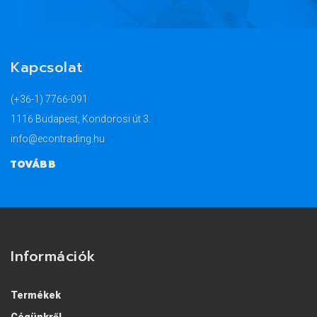
Kapcsolat
(+36-1) 7766-091
1116 Budapest, Kondorosi út 3.
info@econtrading.hu
TOVÁBB
Információk
Termékek