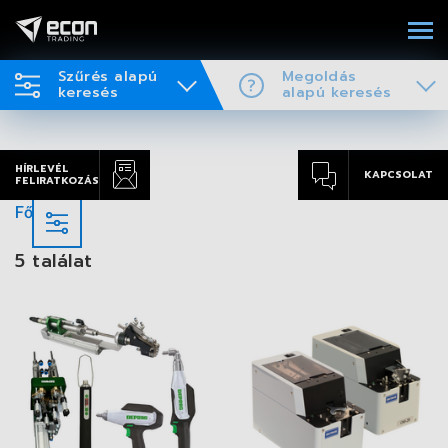
Szűrés alapú
Megoldás
keresés
alapú keresés
HÍRLEVÉL
KAPCSOLAT
FELIRATKOZÁS
Főoldal
5 találat