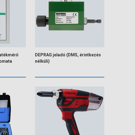
atékmérő
DEPRAG jeladó (DMS, érintkezés
tomata
nélküli)