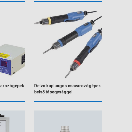
varozógépek
Delvo kuplungos csavarozógépek
belső tápegységgel