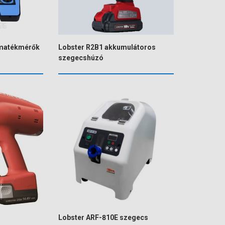
omatékmérők
Lobster R2B1 akkumulátoros
szegecshúzó
Lobster ARF-810E szegecs