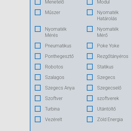
Menetelő
Modul
Műszer
Nyomaték
Határolás
Nyomaték
Nyomaték
Mérés
Mérő
Pneumatikus
Poke Yoke
Ponthegesztő
Rezgőtányéros
Robotos
Statikus
Szalagos
Szegecs
Szegecs Anya
Szegecselő
Szoftver
szoftverek
Turbina
Utántöltő
Vezérelt
Zöld Energia