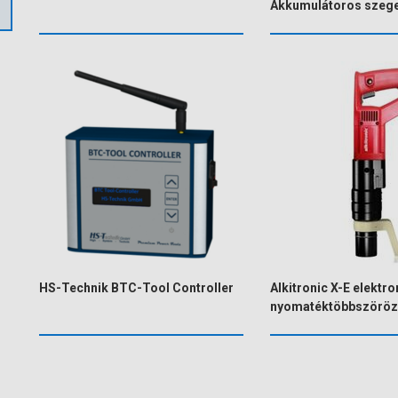
Akkumulátoros szeg
HS-Technik BTC-Tool Controller
Alkitronic X-E elektr
nyomatéktöbbszöröz