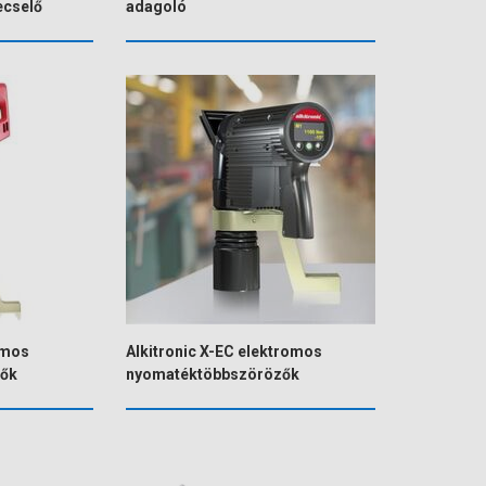
ecselő
adagoló
omos
Alkitronic X-EC elektromos
ők
nyomatéktöbbszörözők