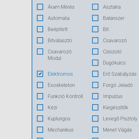
Áram Mérés
Asztalra
Automata
Balanszer
Beépített
Bit
Bitválasztó
Csavarozó
Csavarozó
Csiszoló
Modul
Dugókulcs
Elektromos
Erő Szabályzás
Exoskeleton
Forgó Jeladó
Funkció Kontroll
Impulzus
Kézi
Kiegészítők
Kuplungos
Levegő Pisztoly
Mechanikus
Menet Vágás