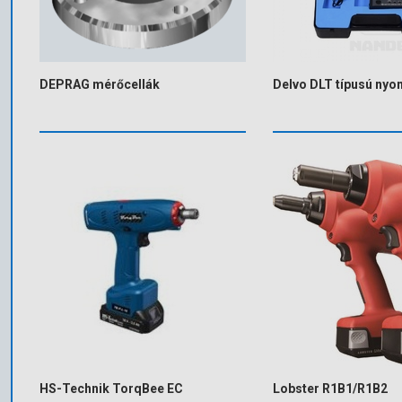
DEPRAG mérőcellák
Delvo DLT típusú ny
HS-Technik TorqBee EC
Lobster R1B1/R1B2