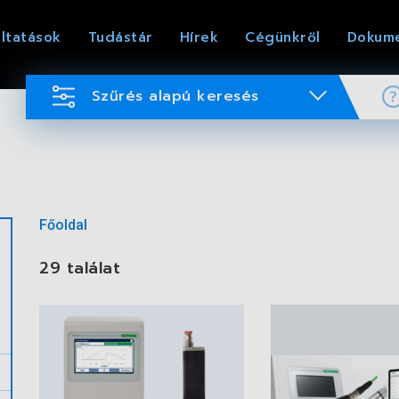
ltatások
Tudástár
Hírek
Cégünkről
Dokum
Szűrés alapú keresés
Főoldal
29 találat