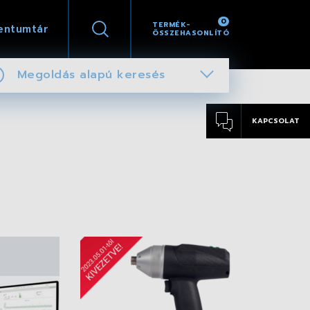
0
TERMÉK-
entumtár
ÖSSZEHASONLÍTÓ
Megoldás alapú keresés
KAPCSOLAT