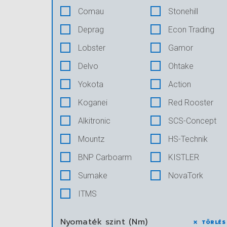
Comau
Stonehill
Deprag
Econ Trading
Lobster
Gamor
Delvo
Ohtake
Yokota
Action
Koganei
Red Rooster
Alkitronic
SCS-Concept
Mountz
HS-Technik
BNP Carboarm
KISTLER
Sumake
NovaTork
ITMS
Nyomaték szint (Nm)
TÖRLÉS