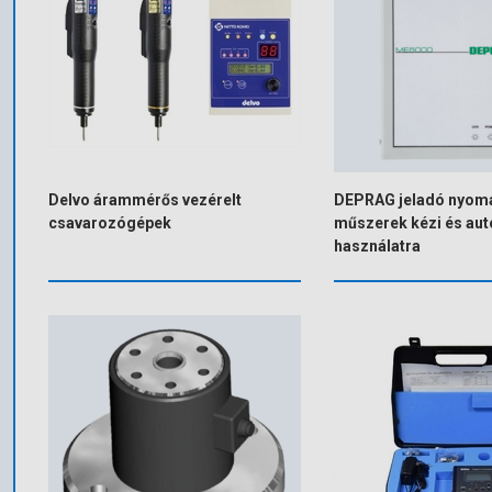
Delvo árammérős vezérelt
DEPRAG jeladó nyom
csavarozógépek
műszerek kézi és au
használatra