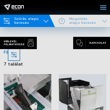
Szűrés alapú
Megoldás
keresés
alapú keresés
HÍRLEVÉL
KAPCSOLAT
FELIRATKOZÁS
Főoldal
7 találat