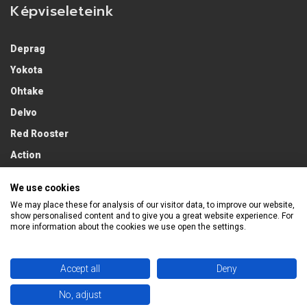
Képviseleteink
Deprag
Yokota
Ohtake
Delvo
Red Rooster
Action
Lobster
We use cookies
We may place these for analysis of our visitor data, to improve our website,
show personalised content and to give you a great website experience. For
more information about the cookies we use open the settings.
Accept all
Deny
No, adjust
2026 Econ Trading Kft. / Minden jog fentartva.