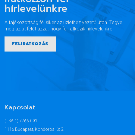
hírlevelünkre
A tájékozottság fél siker az üzlethez vezető úton. Tegye
meg az út felét azzal, hogy feliratkozik hírlevelünkre.
FELIRATKOZÁS
Kapcsolat
(+36-1) 7766-091
1116 Budapest, Kondorosi út 3.