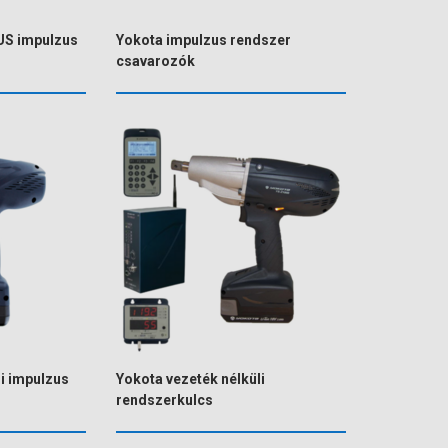
US impulzus
Yokota impulzus rendszer
csavarozók
li impulzus
Yokota vezeték nélküli
rendszerkulcs