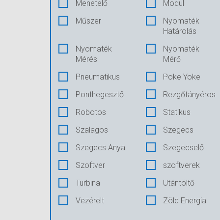
Menetelő
Modul
Műszer
Nyomaték
Határolás
Nyomaték
Nyomaték
Mérés
Mérő
Pneumatikus
Poke Yoke
Ponthegesztő
Rezgőtányéros
Robotos
Statikus
Szalagos
Szegecs
Szegecs Anya
Szegecselő
Szoftver
szoftverek
Turbina
Utántöltő
Vezérelt
Zöld Energia