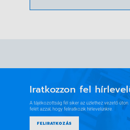
Iratkozzon fel hírleve
A tájékozottság fél siker az üzlethez vezető úton
felét azzal, hogy feliratkozik hírlevelünkre.
FELIRATKOZÁS