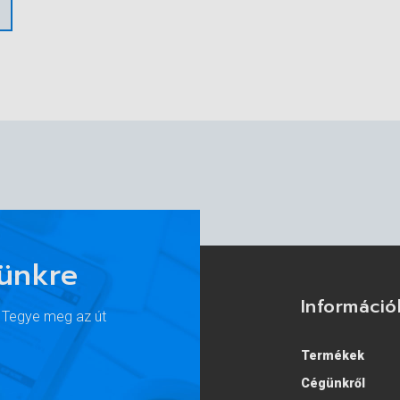
lünkre
Információ
. Tegye meg az út
Termékek
Cégünkről