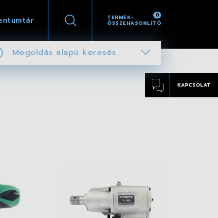
0
TERMÉK-
entumtár
ÖSSZEHASONLÍTÓ
Megoldás alapú keresés
KAPCSOLAT