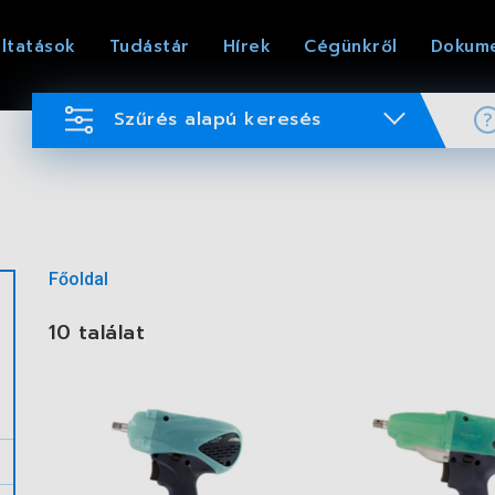
ltatások
Tudástár
Hírek
Cégünkről
Dokum
Szűrés alapú keresés
Főoldal
10 találat