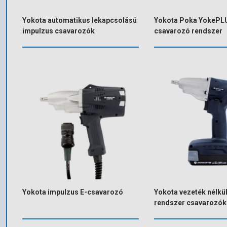
Yokota automatikus lekapcsolású
Yokota Poka YokePL
impulzus csavarozók
csavarozó rendszer
Yokota impulzus E-csavarozó
Yokota vezeték nélkü
rendszer csavarozók