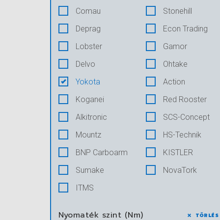
Comau
Stonehill
Deprag
Econ Trading
Lobster
Gamor
Delvo
Ohtake
Yokota
Action
Koganei
Red Rooster
Alkitronic
SCS-Concept
Mountz
HS-Technik
BNP Carboarm
KISTLER
Sumake
NovaTork
ITMS
Nyomaték szint (Nm)
TÖRLÉS