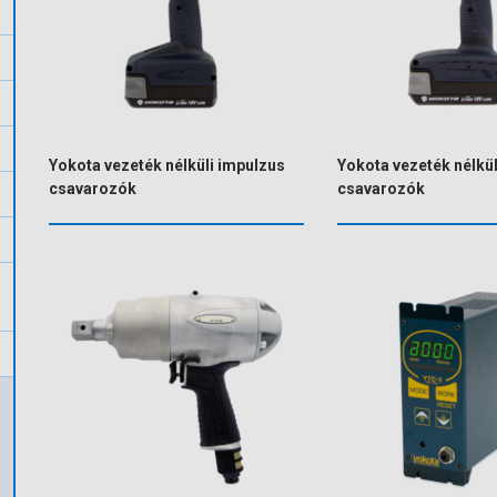
Yokota vezeték nélküli impulzus
Yokota vezeték nélkül
csavarozók
csavarozók