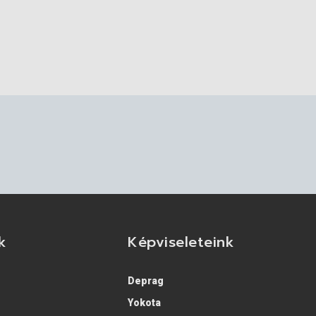
k
Képviseleteink
Deprag
Yokota