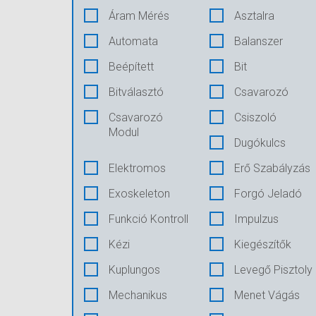
Áram Mérés
Asztalra
Automata
Balanszer
Beépített
Bit
Bitválasztó
Csavarozó
Csavarozó
Csiszoló
Modul
Dugókulcs
Elektromos
Erő Szabályzás
Exoskeleton
Forgó Jeladó
Funkció Kontroll
Impulzus
Kézi
Kiegészítők
Kuplungos
Levegő Pisztoly
Mechanikus
Menet Vágás