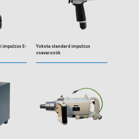
i impulzus E-
Yokota standard impulzus
csavarozók