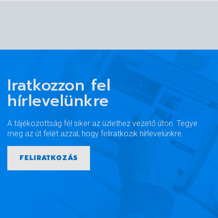
Iratkozzon fel
hírlevelünkre
A tájékozottság fél siker az üzlethez vezető úton. Tegye
meg az út felét azzal, hogy feliratkozik hírlevelünkre.
FELIRATKOZÁS