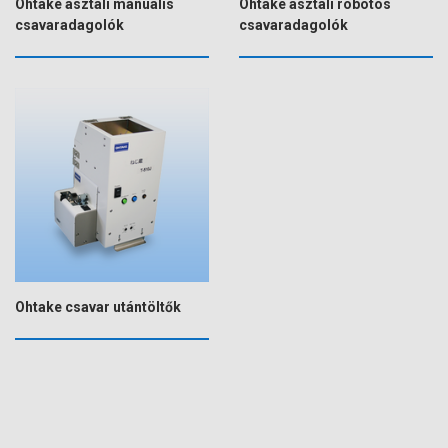
Ohtake asztali manuális
Ohtake asztali robotos
csavaradagolók
csavaradagolók
Ohtake csavar utántöltők