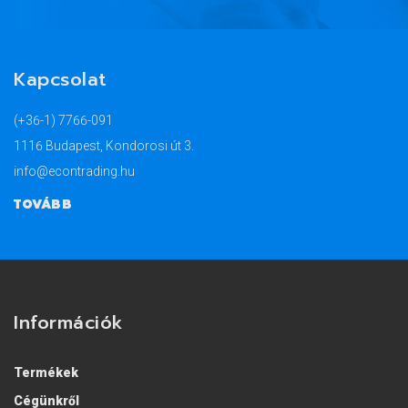
Kapcsolat
(+36-1) 7766-091
1116 Budapest, Kondorosi út 3.
info@econtrading.hu
TOVÁBB
Információk
Termékek
Cégünkről