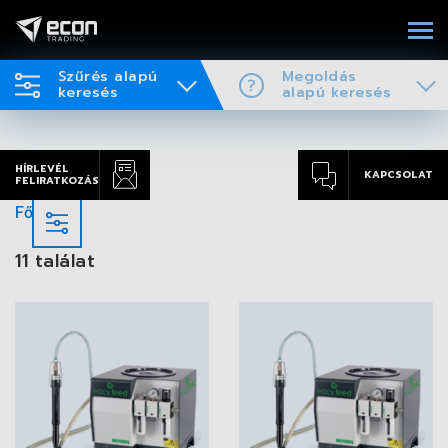
Szűrés alapú
Megoldás
keresés
alapú keresés
HÍRLEVÉL
KAPCSOLAT
FELIRATKOZÁS
Főoldal
11 találat