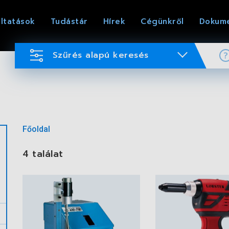
ltatások
Tudástár
Hírek
Cégünkről
Dokum
Szűrés alapú keresés
Főoldal
4 találat