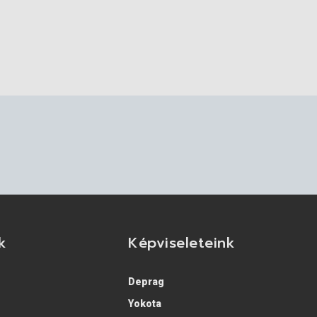
k
Képviseleteink
Deprag
Yokota