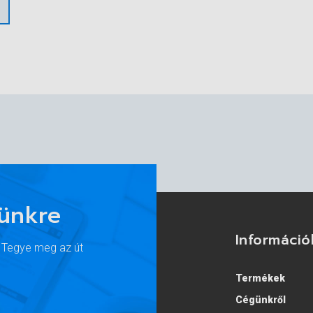
lünkre
Információ
. Tegye meg az út
Termékek
Cégünkről