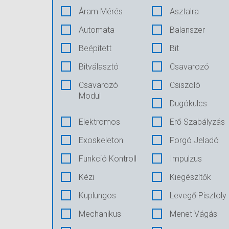
Áram Mérés
Asztalra
Automata
Balanszer
Beépített
Bit
Bitválasztó
Csavarozó
Csavarozó
Csiszoló
Modul
Dugókulcs
Elektromos
Erő Szabályzás
Exoskeleton
Forgó Jeladó
Funkció Kontroll
Impulzus
Kézi
Kiegészítők
Kuplungos
Levegő Pisztoly
Mechanikus
Menet Vágás