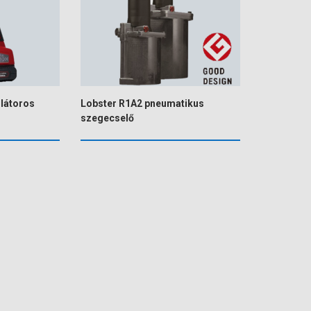
látoros
Lobster R1A2 pneumatikus
szegecselő