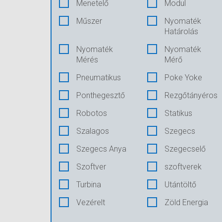
Menetelő
Modul
Műszer
Nyomaték
Határolás
Nyomaték
Nyomaték
Mérés
Mérő
Pneumatikus
Poke Yoke
Ponthegesztő
Rezgőtányéros
Robotos
Statikus
Szalagos
Szegecs
Szegecs Anya
Szegecselő
Szoftver
szoftverek
Turbina
Utántöltő
Vezérelt
Zöld Energia