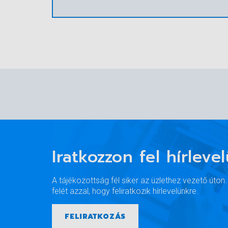
Iratkozzon fel hírleve
A tájékozottság fél siker az üzlethez vezető úton
felét azzal, hogy feliratkozik hírlevelünkre.
FELIRATKOZÁS