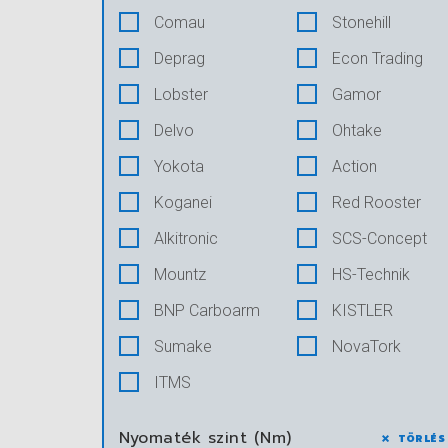
Comau
Stonehill
Deprag
Econ Trading
Lobster
Gamor
Delvo
Ohtake
Yokota
Action
Koganei
Red Rooster
Alkitronic
SCS-Concept
Mountz
HS-Technik
BNP Carboarm
KISTLER
Sumake
NovaTork
ITMS
Nyomaték szint (Nm)
TÖRLÉS