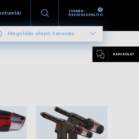
0
TERMÉK-
entumtár
ÖSSZEHASONLÍTÓ
Megoldás alapú keresés
KAPCSOLAT