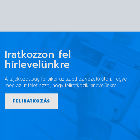
Iratkozzon fel
hírlevelünkre
A tájékozottság fél siker az üzlethez vezető úton. Tegye
meg az út felét azzal, hogy feliratkozik hírlevelünkre.
FELIRATKOZÁS