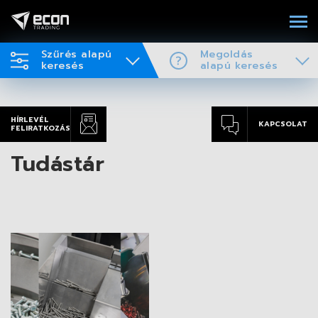
Szűrés alapú
Megoldás
keresés
alapú keresés
HÍRLEVÉL
KAPCSOLAT
FELIRATKOZÁS
Tudástár