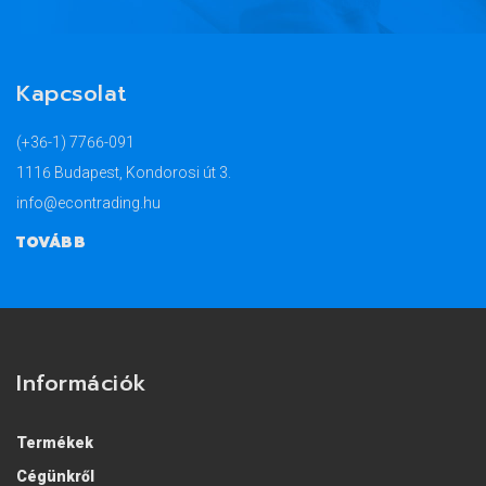
Kapcsolat
(+36-1) 7766-091
1116 Budapest, Kondorosi út 3.
info@econtrading.hu
TOVÁBB
Információk
Termékek
Cégünkről