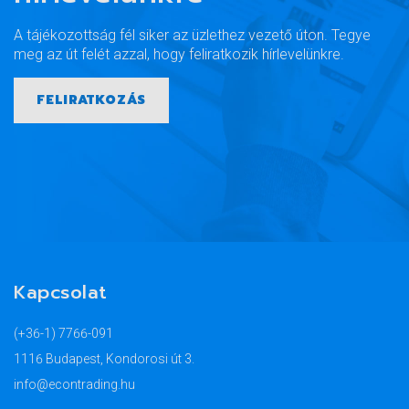
A tájékozottság fél siker az üzlethez vezető úton. Tegye
meg az út felét azzal, hogy feliratkozik hírlevelünkre.
FELIRATKOZÁS
Kapcsolat
(+36-1) 7766-091
1116 Budapest, Kondorosi út 3.
info@econtrading.hu