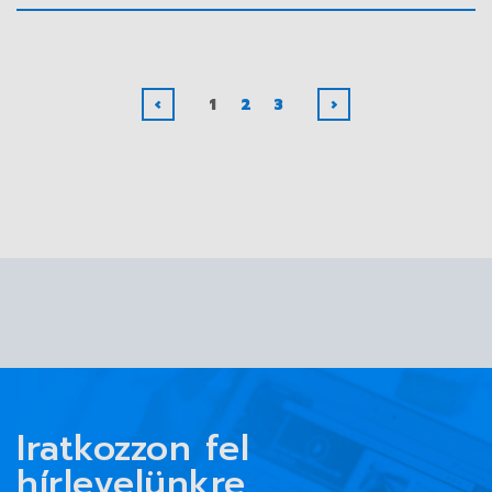
‹
1
2
3
›
Iratkozzon fel
hírlevelünkre