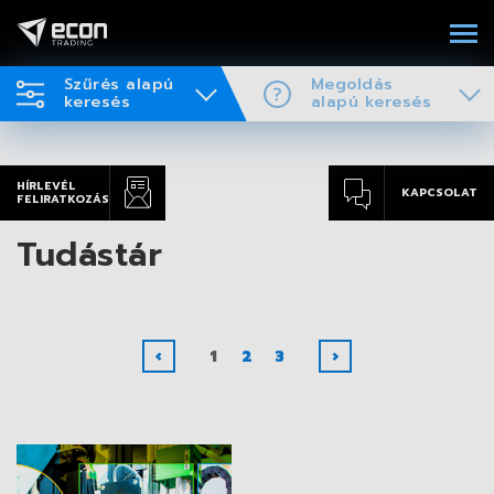
Szűrés alapú
Megoldás
keresés
alapú keresés
HÍRLEVÉL
KAPCSOLAT
FELIRATKOZÁS
Tudástár
‹
1
2
3
›