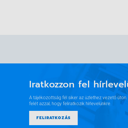
Iratkozzon fel hírleve
A tájékozottság fél siker az üzlethez vezető úton
felét azzal, hogy feliratkozik hírlevelünkre.
FELIRATKOZÁS