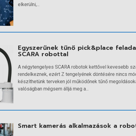
elkerülni,...
Egyszerűnek tűnő pick&place felada
SCARA robottal
A négytengelyes SCARA robotok kettővel kevesebb sz
rendelkeznek, ezért Z tengelyének döntésére nincs m
készíthetünk terveken jól működőnek tűnő megoldásoka
valóságban mégsem álljá meg a...
Smart kamerás alkalmazások a robo