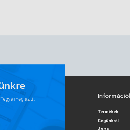
lünkre
Információ
. Tegye meg az út
Termékek
Cégünkről
ÁSZF