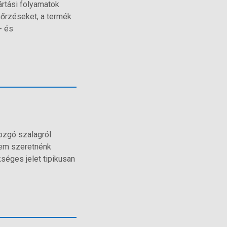
ártási folyamatok
nőrzéseket, a termék
- és
ozgó szalagról
nem szeretnénk
séges jelet tipikusan