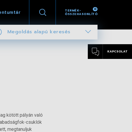
0
TERMÉK-
entumtár
ÖSSZEHASONLÍTÓ
Megoldás alapú keresés
KAPCSOLAT
ag kötött pályán való
 szabadságfok-csuklók
tt, megtanuljuk