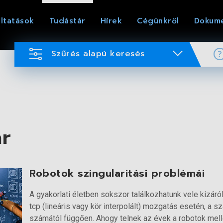
ltatások
Tudástár
Hírek
Cégünkről
Dokum
Szűrés alapú keresés
ár
Robotok szingularitási problémái
A gyakorlati életben sokszor találkozhatunk vele kizáról
tcp (lineáris vagy kör interpolált) mozgatás esetén, a
számától függően. Ahogy telnek az évek a robotok melle