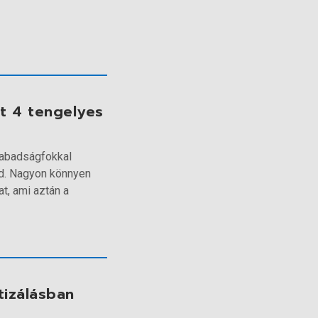
t 4 tengelyes
abadságfokkal
ód. Nagyon könnyen
t, ami aztán a
tizálásban