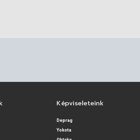
k
Képviseleteink
Deprag
Yokota
Ohtake